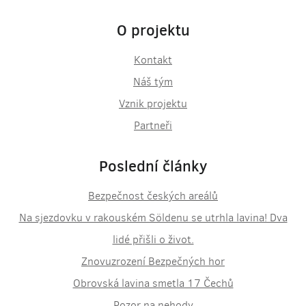
O projektu
Kontakt
Náš tým
Vznik projektu
Partneři
Poslední články
Bezpečnost českých areálů
Na sjezdovku v rakouském Söldenu se utrhla lavina! Dva
lidé přišli o život.
Znovuzrození Bezpečných hor
Obrovská lavina smetla 17 Čechů
Pozor na nehody