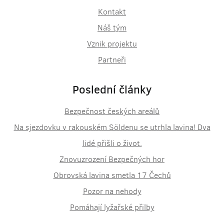
Kontakt
Náš tým
Vznik projektu
Partneři
Poslední články
Bezpečnost českých areálů
Na sjezdovku v rakouském Söldenu se utrhla lavina! Dva
lidé přišli o život.
Znovuzrození Bezpečných hor
Obrovská lavina smetla 17 Čechů
Pozor na nehody
Pomáhají lyžařské přilby