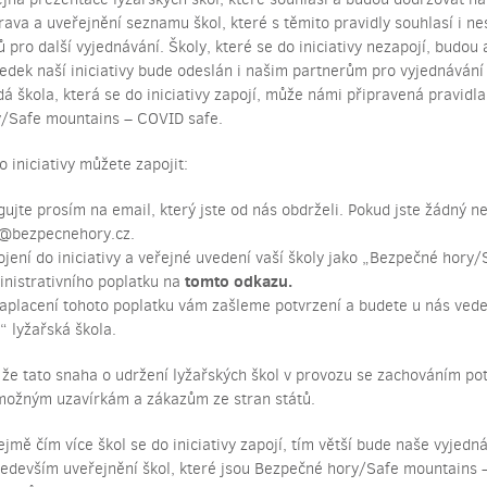
rava a uveřejnění seznamu škol, které s těmito pravidly souhlasí i
ů pro další vyjednávání. Školy, které se do iniciativy nezapojí, budou
edek naší iniciativy bude odeslán i našim partnerům pro vyjednávání
á škola, která se do iniciativy zapojí, může námi připravená pravid
/Safe mountains – COVID safe.
o iniciativy můžete zapojit:
ujte prosím na email, který jste od nás obdrželi. Pokud jste žádný n
o@bezpecnehory.cz
.
jení do iniciativy a veřejné uvedení vaší školy jako „Bezpečné hor
tomto odkazu
.
nistrativního poplatku na
aplacení tohoto poplatku vám zašleme potvrzení a budete u nás ve
“ lyžařská škola.
 že tato snaha o udržení lyžařských škol v provozu se zachováním p
možným uzavírkám a zákazům ze stran států.
mě čím více škol se do iniciativy zapojí, tím větší bude naše vyjednáv
ředevším uveřejnění škol, které jsou Bezpečné hory/Safe mountains –