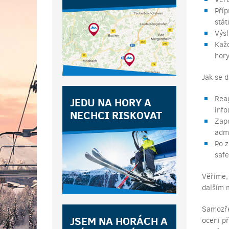
Příp
stát
Výsl
Každ
hory
Jak se d
Reag
JEDU NA HORY A
inf
NECHCI RISKOVAT
Zapo
admi
Po z
safe
Věříme,
dalším 
Samozřej
JSEM NA HORÁCH A
ocení p