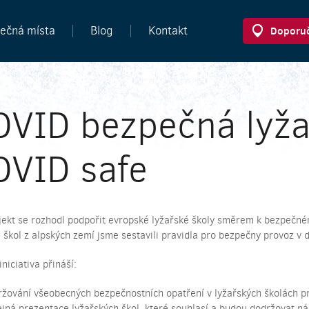
ečná místa
Blog
Kontakt
Doporuč
VID bezpečná lyža
VID safe
jekt se rozhodl podpořit evropské lyžařské školy směrem k bezpečné
 škol z alpských zemí jsme sestavili pravidla pro bezpečny provoz v
iniciativa přináší:
žování všeobecných bezpečnostních opatření v lyžařských školách p
jná prezentace lyžařských škol, které souhlasí a budou dodržovat 