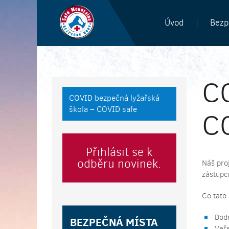
Úvod
Bezp
CO
COVID bezpečná lyžařská
škola – COVID safe
CO
Přihlásit se k
odběru novinek.
Náš pro
zástupci
Co tato 
Dodr
BEZPEČNÁ MÍSTA
Veře