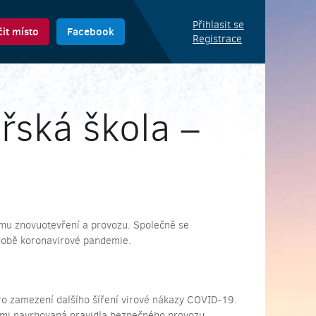
Přihlasit se
it místo
Facebook
Registrace
řská škola –
mu znovuotevření a provozu. Společně se
 době koronavirové pandemie.
ro zamezení dalšího šíření virové nákazy COVID-19.
námi navrhovaná pravidla bezpečného provozu.