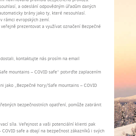
 nesouhlasí, a odeslání odpovědným úřadům daných
 automaticky brány jako ty, které nesouhlasí.
 v rámci evropských zemí.
la veřejně prezentovat a využívat označení Bezpečné
edostali, kontaktujte nás prosím na email
y/Safe mountains – COVID safe“ potvrďte zaplacením
deni jako „Bezpečné hory/Safe mountains – COVID
otřebných bezpečnostních opatření, pomůže zabránit
ací síla. Veřejnost a vaši potenciální klienti pak
 COVID safe a dbají na bezpečnost zákazníků i svých