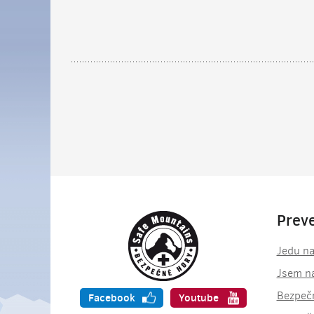
Prev
Jedu na
Jsem n
Bezpečn
Facebook
Youtube