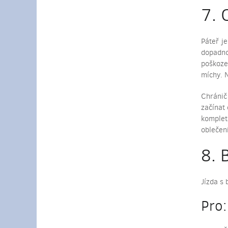
7. 
Páteř je
dopadno
poškoze
míchy. 
Chránič
začínat
komplet
oblečení
8. 
Jízda s 
Pro: