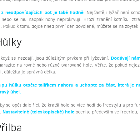
 z neodpovídajících bot je také hodně
. Nejčastěji lyžař není sch
 nebo se mu naopak nohy neprokrvují. Hrozí zranění kotníku, ztrá
e. Pokud k tomu dojde hned první den dovolené, můžete se na zbytek 
Hůlky
Dodávají nám 
i když se nezdají, jsou důležitým prvkem při lyžování.
narazíte na rovné nebo různě tvarované hole. Věřte, že pokud nejezd
í, důležitá je správná délka.
upu hůlku otočte talířkem nahoru a uchopte za část, která je 
ravý úhel.
y se opět dalo říci, že kratší hole se více hodí do freestylu a pro f
Nastavitelné (teleskopiscké) hole
í.
oceníte především ve freeridu, 
Přilba