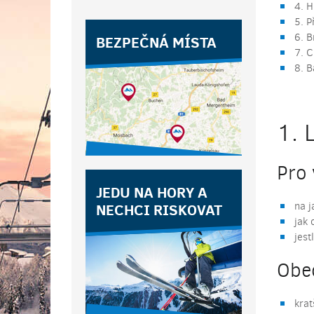
4. H
5. P
6. B
BEZPEČNÁ MÍSTA
7. C
8. B
1. 
Pro 
JEDU NA HORY A
NECHCI RISKOVAT
na j
jak 
jest
Obec
krat