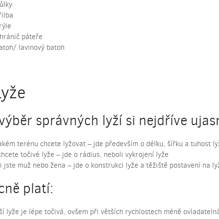
ůlky
řilba
rýle
hránič páteře
atoh/ lavinový batoh
Lyže
výběr správných lyží si nejdříve ujas
akém terénu chcete lyžovat – jde především o délku, šířku a tuhost ly
chcete točivé lyže – jde o rádius, neboli vykrojení lyže
li jste muž nebo žena – jde o konstrukci lyže a těžiště postavení na ly
ně platí:
ší lyže je lépe točivá, ovšem při větších rychlostech méně ovladateln