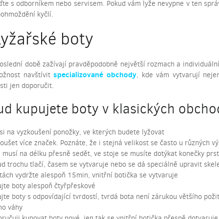
ďte s odborníkem nebo servisem. Pokud vám lyže nevypne v ten sprá
pohmoždění kyčlí.
Lyžařské boty
poslední době zažívají pravděpodobně největší rozmach a individuál
specializované obchody
žnost navštívit
, kde vám vytvarují nejen
ti jen doporučit.
d kupujete boty v klasických obcho
 si na vyzkoušení ponožky, ve kterých budete lyžovat
oušet více značek. Poznáte, že i stejná velikost se často u různých vý
 musí na délku přesně sedět, ve stoje se musíte dotýkat konečky prstů
d trochu tlačí, časem se vytvaruje nebo se dá speciálně upravit skel
tách vydržte alespoň 15min, vnitřní botička se vytvaruje
jte boty alespoň čtyřpřeskové
jte boty s odpovídající tvrdostí, tvrdá bota není zárukou většího požit
ho váhy
ručuji kupovat boty nové, jen tak se vnitřní botička přesně dotvaruje