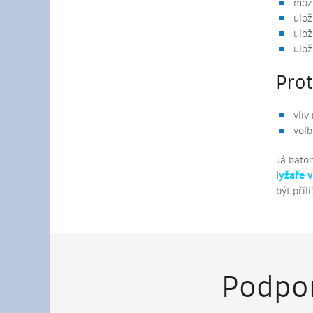
možn
ulož
ulož
ulož
Prot
vliv
volb
Já bat
lyžaře 
být příl
Podpor