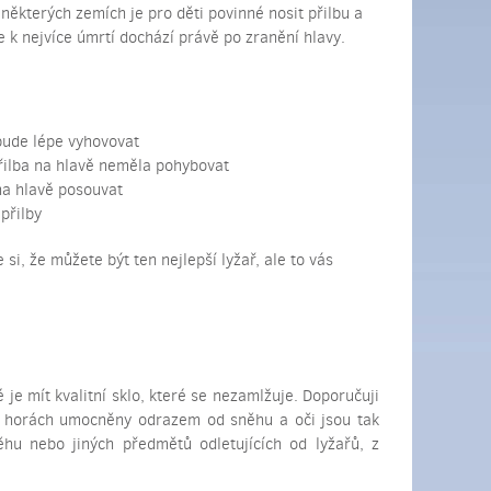
v některých zemích je pro děti povinné nosit přilbu a
e k nejvíce úmrtí dochází právě po zranění hlavy.
bude lépe vyhovovat
přilba na hlavě neměla pohybovat
na hlavě posouvat
přilby
si, že můžete být ten nejlepší lyžař, ale to vás
é je mít kvalitní sklo, které se nezamlžuje. Doporučuji
a horách umocněny odrazem od sněhu a oči jsou tak
hu nebo jiných předmětů odletujících od lyžařů, z