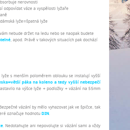
absorbuje nerovnosti
sí odpovídat váze a vyspělosti lyžaře
raně
 dámská lyže=špatná lyže
e vám nebude držet na ledu nebo se naopak budete
telné
, apod. Právě v takových situacích pak dochází
í lyže s menším poloměrem oblouku se instalují vyšší
eska=větší páka na koleno a tedy vyšší nebezpečí
 zastavilo na výšce lyže + podložky + vázání na 55mm
. Bezpečné vázání by mělo vyhazovat jak ve špičce, tak
DIN
teré označuje hodnotu
.
ze
. Nedotahujte ani nepovolujte si vázání sami a vždy