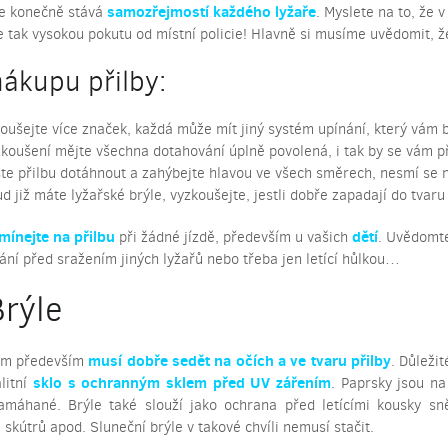
samozřejmostí každého lyžaře
e konečně stává
. Myslete na to, že 
e tak vysokou pokutu od místní policie! Hlavně si musíme uvědomit, ž
nákupu přilby:
oušejte více značek, každá může mít jiný systém upínání, který vám 
zkoušení mějte všechna dotahování úplně povolená, i tak by se vám 
te přilbu dotáhnout a zahýbejte hlavou ve všech směrech, nesmí se 
d již máte lyžařské brýle, vyzkoušejte, jestli dobře zapadají do tvaru 
ínejte na přilbu
dětí
při žádné jízdě, především u vašich
. Uvědomte 
ní před sražením jiných lyžařů nebo třeba jen letící hůlkou…
Brýle
musí dobře sedět na očích a ve tvaru přilby
ám především
. Důležit
sklo s ochranným sklem před UV zářením
litní
. Paprsky jsou n
amáhané. Brýle také slouží jako ochrana před letícími kousky sně
 skútrů apod. Sluneční brýle v takové chvíli nemusí stačit.