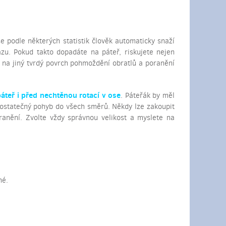
e podle některých statistik člověk automaticky snaží
u. Pokud takto dopadáte na páteř, riskujete nejen
 na jiný tvrdý povrch pohmoždění obratlů a poranění
páteř i před nechtěnou rotací v ose
. Páteřák by měl
 dostatečný pohyb do všech směrů. Někdy lze zakoupit
ranění. Zvolte vždy správnou velikost a myslete na
mé.