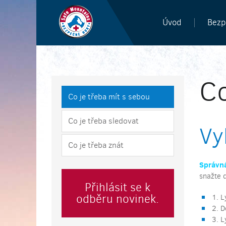
Úvod
Bezp
Co
Co je třeba mít s sebou
Co je třeba sledovat
Vy
Co je třeba znát
Správná
snažte 
Přihlásit se k
odběru novinek.
1. L
2. D
3. L