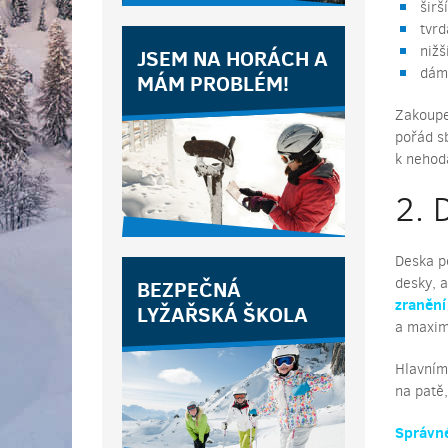
širš
tvrd
nižš
JSEM NA HORÁCH A
dáms
MÁM PROBLÉM!
Zakoup
pořád sb
k nehod
2. 
Deska p
desky, a
BEZPEČNÁ
zranění
LYŽAŘSKÁ ŠKOLA
a maxim
Hlavním 
na patě
Správné