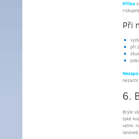
Přilba
s
riskujet
Při 
vyzk
při 
zkus
poku
Nezapom
nezachrá
6. 
Brýle v
také kva
velmi n
lanovek,