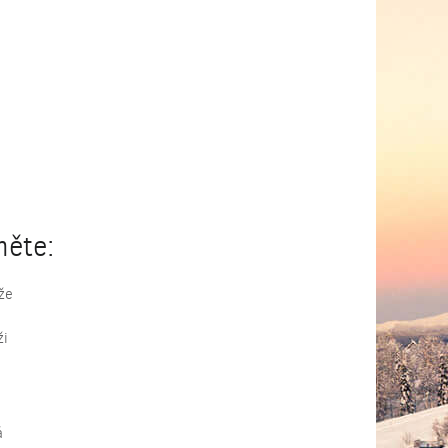
něte:
že
ži
á