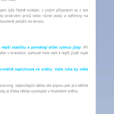
open lyže řádně ovládat, v jiných případech se z bot
ta prokrvení prstů nebo různé otoky a odřeniny na
dovolené položit na terasu.
lepší stabilitu a pomáhají držet rytmus jízdy
. Při
íte v brankách, zahnuté hole vám k lepší jízdě nijak
normálně zapíchnutá ve sněhu. Vaše ruka by měla
uncarving, odpovídající délka dle popisu pak pro běžné
kdy je třeba někdy vystoupat v hlubokém sněhu.