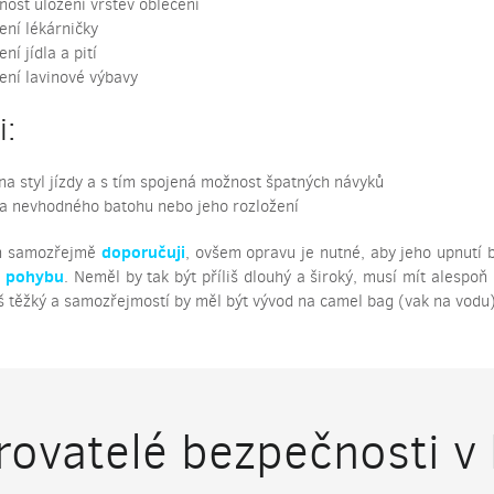
ost uložení vrstev oblečení
ení lékárničky
ení jídla a pití
ení lavinové výbavy
i:
 na styl jízdy a s tím spojená možnost špatných návyků
a nevhodného batohu nebo jeho rozložení
doporučuji
oh samozřejmě
, ovšem opravu je nutné, aby jeho upnutí b
v pohybu
. Neměl by tak být příliš dlouhý a široký, musí mít alespoň
iš těžký a samozřejmostí by měl být vývod na camel bag (vak na vodu)
ovatelé bezpečnosti v