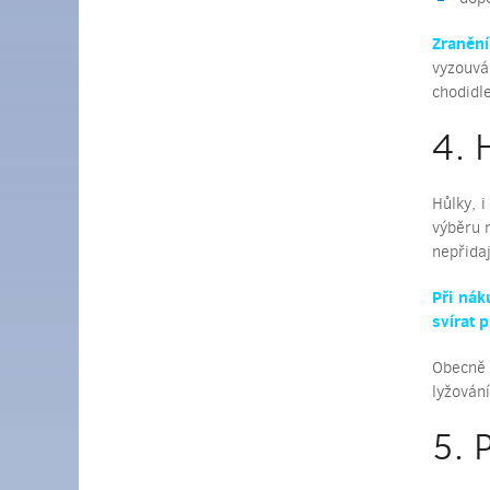
Zranění
vyzouvá
chodidl
4. 
Hůlky, 
výběru 
nepřidaj
Při nák
svírat p
Obecně b
lyžován
5. 