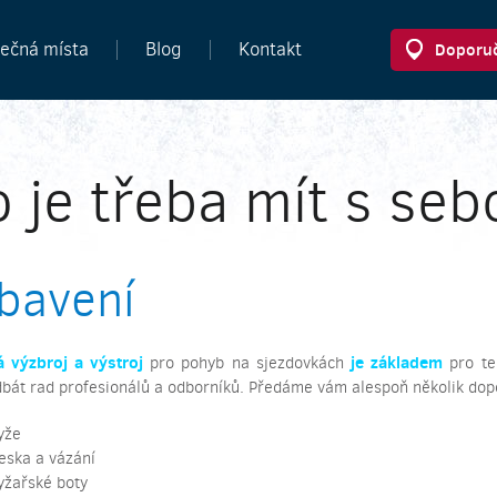
ečná místa
Blog
Kontakt
Doporuč
 je třeba mít s seb
bavení
 výzbroj a výstroj
je základem
pro pohyb na sjezdovkách
pro te
dbát rad profesionálů a odborníků. Předáme vám alespoň několik dop
yže
eska a vázání
yžařské boty