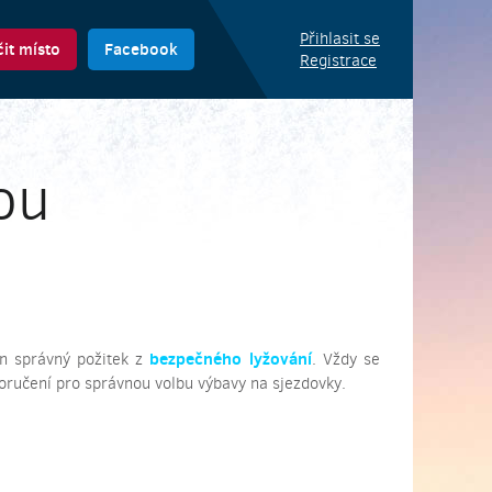
Přihlasit se
it místo
Facebook
Registrace
ou
bezpečného lyžování
n správný požitek z
. Vždy se
oručení pro správnou volbu výbavy na sjezdovky.