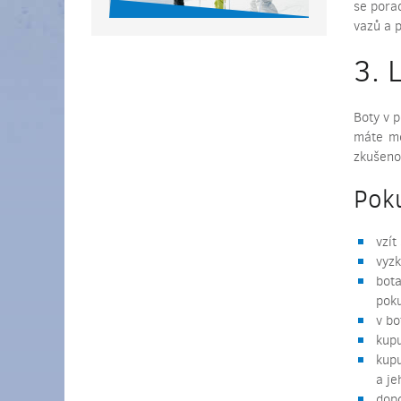
se pora
vazů a 
3. 
Boty v 
máte mo
zkušenos
Poku
vzít
vyzk
bota
poku
v bo
kupu
kupu
a je
dopo