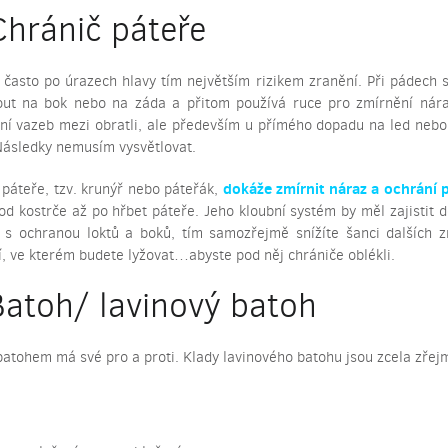
Chránič páteře
 často po úrazech hlavy tím největším rizikem zranění. Při pádech s
ut na bok nebo na záda a přitom používá ruce pro zmírnění náraz
ní vazeb mezi obratli, ale především u přímého dopadu na led nebo
Následky nemusím vysvětlovat.
dokáže zmírnit náraz a ochrání 
 páteře, tzv. krunýř nebo páteřák,
 od kostrče až po hřbet páteře. Jeho kloubní systém by měl zajistit
 s ochranou loktů a boků, tím samozřejmě snížíte šanci dalších z
, ve kterém budete lyžovat…abyste pod něj chrániče oblékli.
Batoh/ lavinový batoh
batohem má své pro a proti. Klady lavinového batohu jsou zcela zřej