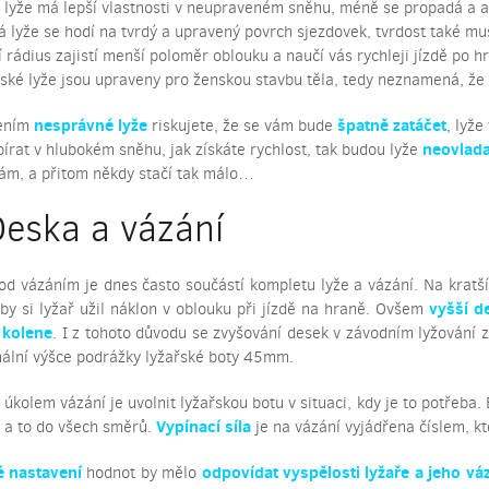
í lyže má lepší vlastnosti v neupraveném sněhu, méně se propadá a 
á lyže se hodí na tvrdý a upravený povrch sjezdovek, tvrdost také mu
í rádius zajistí menší poloměr oblouku a naučí vás rychleji jízdě po h
ké lyže jsou upraveny pro ženskou stavbu těla, tedy neznamená, že
nesprávné lyže
špatně zatáčet
ením
riskujete, že se vám bude
, lyž
neovlada
írat v hlubokém sněhu, jak získáte rychlost, tak budou lyže
ám, a přitom někdy stačí tak málo…
Deska a vázání
od vázáním je dnes často součástí kompletu lyže a vázání. Na kratš
vyšší d
by si lyžař užil náklon v oblouku při jízdě na hraně. Ovšem
 kolene
. I z tohoto důvodu se zvyšování desek v závodním lyžování
ální výšce podrážky lyžařské boty 45mm.
úkolem vázání je uvolnit lyžařskou botu v situaci, kdy je to potřeba
Vypínací síla
, a to do všech směrů.
je na vázání vyjádřena číslem, k
 nastavení
odpovídat vyspělosti lyžaře a jeho vá
hodnot by mělo