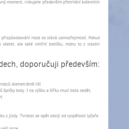
vný moment, riskujete především přetrhání kolenních
ní přizpůsobování noze se stává samozřejmostí. Pokud
 skelet, ale také vnitřní botičku, mohu to z vlastní
dech, doporučuji především:
robců diametrálně liší
 špičky boty. I na výšku a šířku musí bota sedět,
et
ku z jízdy. Tvrdost se opět odvíjí od vyspělosti lyžaře
 vaší noze